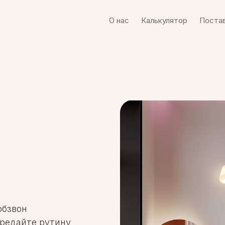
О нас
Калькулятор
Поста
обзвон
ередайте рутину