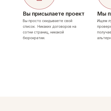
Вы присылаете проект
Мы п
Вы просто скидываете свой
Ищем л
список. Никаких договоров на
проверя
сотни страниц, никакой
получае
бюрократии.
альтерн