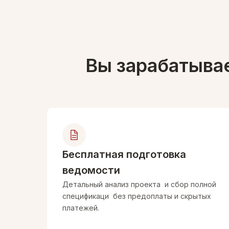
Вы зарабатыва
Бесплатная подготовка
ведомости
Более 10 лет в дизайне интерьера
Детальный анализ проекта и сбор полной
спецификаци без предоплаты и скрытых
Более 50 реализованных проектов
платежей.
Понимаем боль дизайнеров изнутри