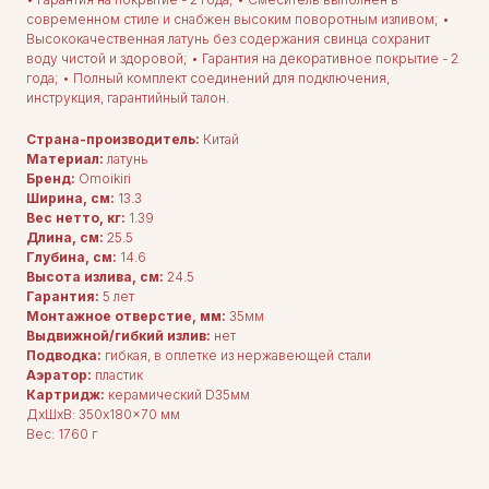
современном стиле и снабжен высоким поворотным изливом; •
Высококачественная латунь без содержания свинца сохранит
воду чистой и здоровой; • Гарантия на декоративное покрытие - 2
года; • Полный комплект соединений для подключения,
инструкция, гарантийный талон.
Страна-производитель:
Китай
Материал:
латунь
Бренд:
Omoikiri
Ширина, см:
13.3
Вес нетто, кг:
1.39
Длина, cм:
25.5
Глубина, cм:
14.6
Высота излива, см:
24.5
Гарантия:
5 лет
Монтажное отверстие, мм:
35мм
Выдвижной/гибкий излив:
нет
Подводка:
гибкая, в оплетке из нержавеющей стали
Аэратор:
пластик
Картридж:
керамический D35мм
ДxШxВ: 350x180x70 мм
Вес: 1760 г
ДЛЯ ПОКУПАТЕЛЕЙ
Комплектация
Каталог