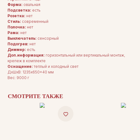
Форма:
овальная
Подсветка:
есть
Розетка:
нет
Стиль:
современный
Полочка:
нет
Рама:
нет
Выключатель:
сенсорный
Подогрев:
нет
Диммер:
есть
Доп.информация:
горизонтальный или вертикальный монтаж,
крепеж в комплекте
Оснащение:
теплый и холодный свет
ДxШxВ: 1235x650x40 мм
Вес: 9000 г
СМОТРИТЕ ТАКЖЕ
ДЛЯ ПОКУПАТЕЛЕЙ
Комплектация
Каталог
О нас
Сотрудничество
Контакты