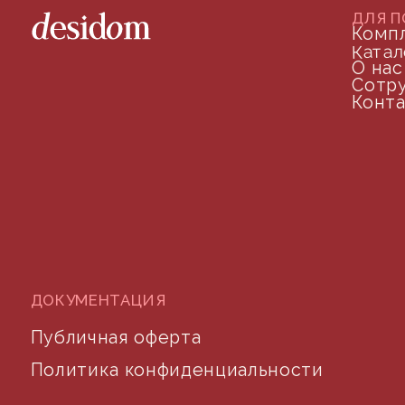
телефон для связи
arseniy@indom.design
почта для связи
©2024 desidom. Все права защищены
Разработка сайта