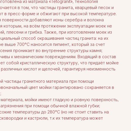
готовлена из матриала «Tetogranit», технология
чается в том, что частицы гранита, кварцевый песок и
т в пресс-форме и обжигают при высокой температуре.
я поверхности добавляют ионы серебра и волокна
ря которым, на всём протяжении эксплуатации моек не
й, плесени и грибка. Также, при изготовлении моек из
ециальный способ окрашивания частиц гранита: на их
е выше 700°С наносится пигмент, который за счет
ения проникает во внутренние структуры камня;
ойчивы к механическим повреждениям. Входящий в состав
ет собой кристаллическую структуру, что придаёт мойке
 различных кислот и щелочей, гарантируя неизменность
ой частицы гранитного материала при помощи
рвоначальный цвет мойки гарантировано сохраняется в
;
ы материала, мойки имеют гладкую и ровную поверхность,
загрязнения при помощи обычной влажной губки;
окие температуры до 280°С (но не стоит ставить на
сковородки и кастрюли, т.к их температура может