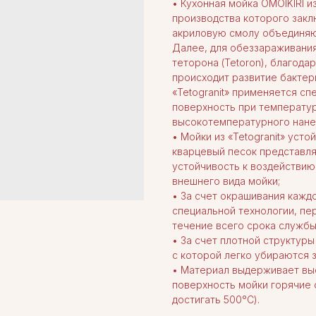
• Кухонная мойка OMOIKIRI из
производства которого заклю
акриловую смолу объединяю
Далее, для обеззараживани
теторона (Tetoron), благода
происходит развитие бактери
«Tetogranit» применяется сп
поверхность при температур
высокотемпературного нанес
• Мойки из «Tetogranit» уст
кварцевый песок представля
устойчивость к воздействию
внешнего вида мойки;
• За счет окрашивания кажд
специальной технологии, пе
течение всего срока службы
• За счет плотной структур
с которой легко убираются 
• Материал выдерживает выс
поверхность мойки горячие 
достигать 500°С).