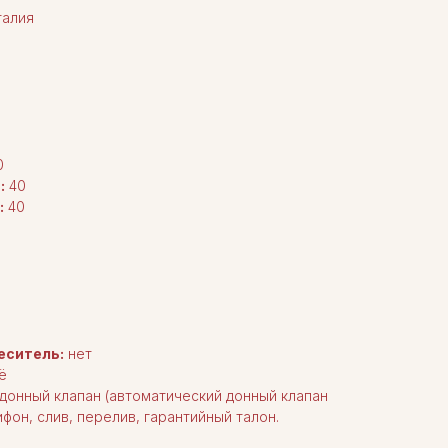
алия
0
:
40
:
40
еситель:
нет
ё
донный клапан (автоматический донный клапан
фон, слив, перелив, гарантийный талон.