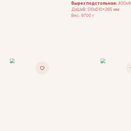
Вырез подстольная:
400x4
ДxШxВ: 510x510x265 мм
Вес: 9700 г