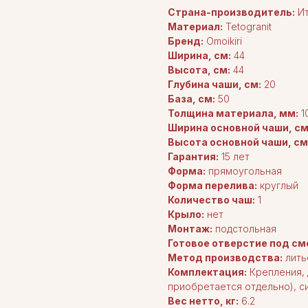
Страна-производитель:
Ит
Материал:
Tetogranit
Бренд:
Omoikiri
Ширина, см:
44
Высота, см:
44
Глубина чаши, см:
20
База, см:
50
Толщина материала, мм:
1
Ширина основной чаши, см
Высота основной чаши, см
Гарантия:
15 лет
Форма:
прямоугольная
Форма перелива:
круглый
Количество чаш:
1
Крыло:
нет
Монтаж:
подстольная
Готовое отверстие под см
Метод производства:
лить
Комплектация:
Крепления, 
приобретается отдельно), си
Вес нетто, кг:
6.2