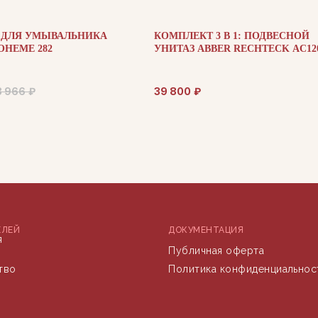
 ДЛЯ УМЫВАЛЬНИКА
КОМПЛЕКТ 3 В 1: ПОДВЕСНОЙ
HEME 282
УНИТАЗ ABBER RECHTECK AC12
ЧЕРНЫЙ МАТОВЫЙ С
ИНСТАЛЛЯЦИЕЙ AC0105 И КН
AC0120MW МАТОВЫЙ БЕЛЫЙ
3 966
₽
39 800
₽
ЕЛЕЙ
ДОКУМЕНТАЦИЯ
я
Публичная оферта
тво
Политика конфиденциальнос