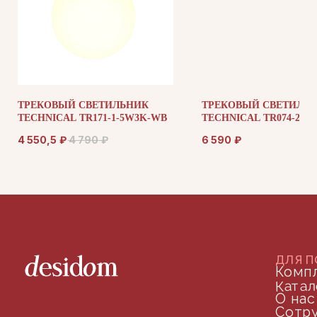
ДОКУМЕНТАЦИЯ
Публичная оферта
ТРЕКОВЫЙ СВЕТИЛЬНИК
ТРЕКОВЫЙ СВЕТИЛЬ
Политика конфиденциальности
TECHNICAL TR171-1-5W3K-WB
TECHNICAL TR074-2-2
4 550,5
₽
4 790
₽
6 590
₽
+7 (905) 208-46-36
телефон для связи
arseniy@indom.design
почта для связи