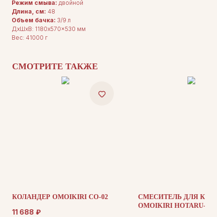
Режим смыва:
двойной
Длина, см:
48
Объем бачка:
3/9 л
ДxШxВ: 1180x570x530 мм
ДЛЯ ПОКУПАТЕЛЕЙ
Комплектация
Вес: 41000 г
Каталог
О нас
Сотрудничество
Контакты
СМОТРИТЕ ТАКЖЕ
ДОКУМЕНТАЦИЯ
Публичная оферта
Политика конфиденциальности
КОЛАНДЕР OMOIKIRI CO-02
СМЕСИТЕЛЬ ДЛЯ КУХ
+7 (905) 208-46-36
OMOIKIRI HOTARU-G
телефон для связи
11 688
₽