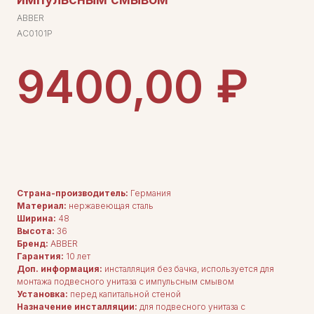
ABBER
AC0101P
₽
9400,00
ДОБАВИТЬ В КОРЗИНУ
Страна-производитель:
Германия
Материал:
нержавеющая сталь
Ширина:
48
Высота:
36
Бренд:
ABBER
Гарантия:
10 лет
Доп. информация:
инсталляция без бачка, используется для
монтажа подвесного унитаза с импульсным смывом
ДЛЯ ПОКУПАТЕЛЕЙ
Комплектация
Установка:
перед капитальной стеной
Каталог
Назначение инсталляции:
для подвесного унитаза с
О нас