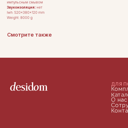
Сотрудничество
импульсным смывом
Контакты
Звукоизоляция:
нет
lwh: 520x380x120 mm
Weight: 8000 g
Смотрите также
ДОКУМЕНТАЦИЯ
Публичная оферта
Политика конфиденциальности
+7 (905) 208-46-36
телефон для связи
arseniy@indom.design
почта для связи