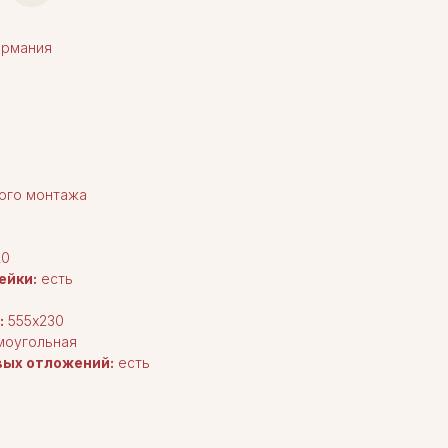
рмания
ого монтажа
0
ейки:
есть
:
555х230
моугольная
вых отложений:
есть