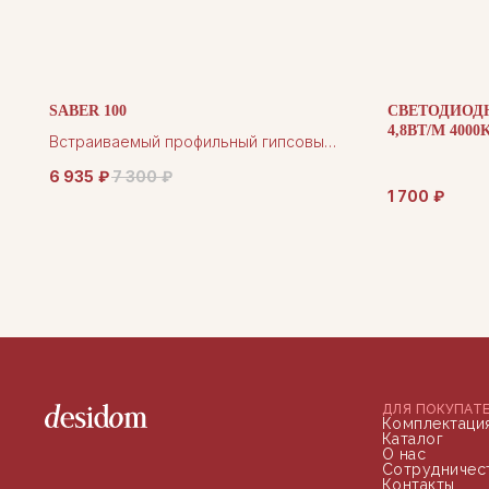
SABER 100
СВЕТОДИОДН
4,8ВТ/М 4000
Встраиваемый профильный гипсовый
светильник
6 935
₽
7 300
₽
1 700
₽
ДЛЯ ПОКУПАТ
Комплектаци
Каталог
О нас
Сотрудничес
Контакты