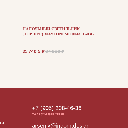
НАПОЛЬНЫЙ СВЕТИЛЬНИК
(ТОРШЕР) MAYTONI MOD048FL-03G
23 740,5
₽
24 990
₽
+7 (905) 208-46-36
телефон для связи
ти
arseniy@indom.design