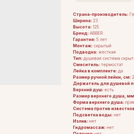
Страна-производитель:
Ге
Ширина:
23
Высота:
125
Бренд:
ABBER
Гарантия:
5 лет
Монтаж:
скрытый
Подводка:
жесткая
Тип:
душевая система скрыт
Смеситель:
термостат
Лейка в комплекте:
да
Размер ручной лейки, см:
2
Держатель для душевой л
Верхний душ:
есть
Размер верхнего душа, мм
Форма верхнего душа:
пря
Система против известко
Подсветка воды:
нет
Излив:
нет
Гидромассаж:
нет
Полочка:
нет