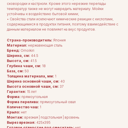
сковородки и кастрюли. Кроме этого нерезкие перепады
температур также не могут навредить материалу. Мойки
устойчивы к воздействию бытовой химии;
• Свойства стали исключают химические реакции с кислотами,
содержащимися в продуктах питания, поэтому взаимодействие с
данным материалом не повлияет на вкус продуктов.
Страна-производитель:
Япония
Материал:
нержавеющая сталь
Бренд:
Omoikiri
Ширина, см:
44.5
Высота, см:
41.5
Глубина чаши, см:
18
База, см:
50
Толщина материала, мм:
1
Ширина основной чаши, см:
40
Высота основной чаши, см:
37
Гарантия:
15 лет
Форма:
прямоугольная
Форма перелива:
прямоугольный овал
Количество чаш:
1
Крыло:
нет
Монтаж:
врезная | подстольная | вровень
Вырез врезная:
425x395
ДЛЯ ПОКУПАТЕЛЕЙ
Комплектация
Готовое отверстие под смеситель:
нет