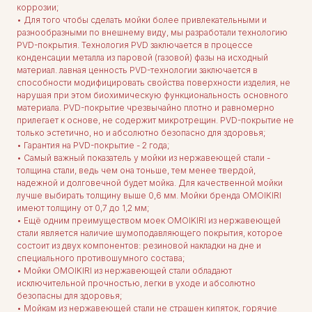
коррозии;
• Для того чтобы сделать мойки более привлекательными и
разнообразными по внешнему виду, мы разработали технологию
PVD-покрытия. Технология PVD заключается в процессе
конденсации металла из паровой (газовой) фазы на исходный
материал. лавная ценность PVD-технологии заключается в
способности модифицировать свойства поверхности изделия, не
нарушая при этом биохимическую функциональность основного
материала. PVD-покрытие чрезвычайно плотно и равномерно
прилегает к основе, не содержит микротрещин. PVD-покрытие не
только эстетично, но и абсолютно безопасно для здоровья;
• Гарантия на PVD-покрытие - 2 года;
• Самый важный показатель у мойки из нержавеющей стали -
толщина стали, ведь чем она тоньше, тем менее твердой,
надежной и долговечной будет мойка. Для качественной мойки
лучше выбирать толщину выше 0,6 мм. Мойки бренда OMOIKIRI
имеют толщину от 0,7 до 1,2 мм;
• Ещё одним преимуществом моек OMOIKIRI из нержавеющей
стали является наличие шумоподавляющего покрытия, которое
состоит из двух компонентов: резиновой накладки на дне и
специального противошумного состава;
• Мойки OMOIKIRI из нержавеющей стали обладают
исключительной прочностью, легки в уходе и абсолютно
безопасны для здоровья;
• Мойкам из нержавеющей стали не страшен кипяток, горячие