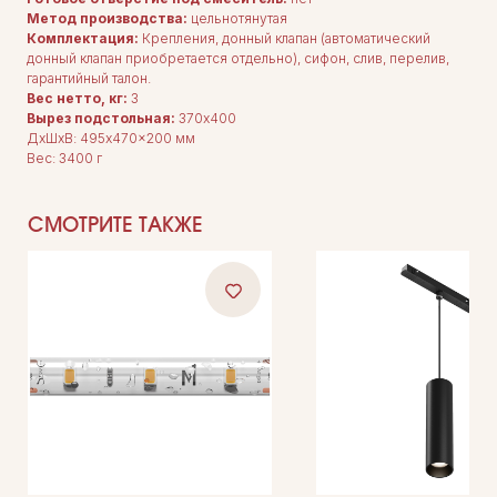
Каталог
Метод производства:
цельнотянутая
О нас
Комплектация:
Крепления, донный клапан (автоматический
Сотрудничество
Контакты
донный клапан приобретается отдельно), сифон, слив, перелив,
гарантийный талон.
Вес нетто, кг:
3
Вырез подстольная:
370x400
ДxШxВ: 495x470x200 мм
Вес: 3400 г
СМОТРИТЕ ТАКЖЕ
ДОКУМЕНТАЦИЯ
Публичная оферта
Политика конфиденциальности
+7 (905) 208-46-36
телефон для связи
arseniy@indom.design
почта для связи