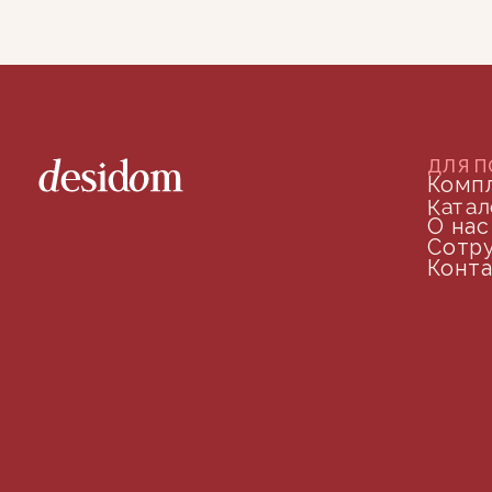
ДОКУМЕНТАЦИЯ
Публичная оферта
Политика конфиденциальности
+7 (905) 208-46-36
телефон для связи
arseniy@indom.design
почта для связи