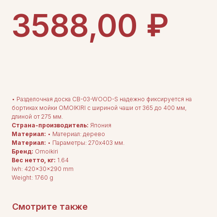
₽
3588,00
ДОБАВИТЬ В КОРЗИНУ
• Разделочная доска CB-03-WOOD-S надежно фиксируется на
бортиках мойки OMOIKIRI с шириной чаши от 365 до 400 мм,
длиной от 275 мм.
Страна-производитель:
Япония
Материал:
• Материал: дерево
Материал:
• Параметры: 270x403 мм.
ДЛЯ ПОКУПАТЕЛЕЙ
Комплектация
Бренд:
Omoikiri
Каталог
Вес нетто, кг:
1.64
О нас
lwh: 420x30x290 mm
Сотрудничество
Контакты
Weight: 1760 g
Смотрите также