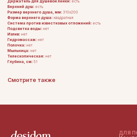
Держатель для душевой лейки:
есть
Верхний душ:
есть
Размер верхнего душа, мм:
310х200
ДЛЯ ПОКУПАТЕЛЕЙ
Форма верхнего душа:
квадратная
Комплектация
Система против известковых отложений:
есть
Каталог
О нас
Подсветка воды:
нет
Сотрудничество
Излив:
нет
Контакты
Гидромассаж:
нет
Полочка:
нет
Мыльница:
нет
Телескопическая:
нет
Глубина, см:
51
Смотрите также
ДОКУМЕНТАЦИЯ
Публичная оферта
Политика конфиденциальности
+7 (905) 208-46-36
телефон для связи