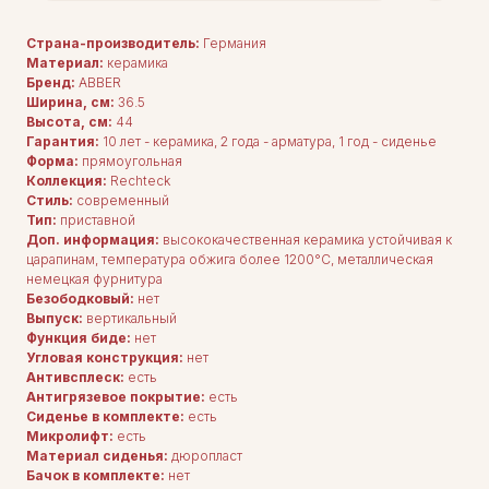
Страна-производитель:
Германия
Материал:
керамика
Бренд:
ABBER
Ширина, см:
36.5
Высота, см:
44
Гарантия:
10 лет - керамика, 2 года - арматура, 1 год - сиденье
Форма:
прямоугольная
Коллекция:
Rechteck
Стиль:
современный
Тип:
приставной
Доп. информация:
высококачественная керамика устойчивая к
царапинам, температура обжига более 1200°C, металлическая
немецкая фурнитура
Безободковый:
нет
Выпуск:
вертикальный
Функция биде:
нет
Угловая конструкция:
нет
Антивсплеск:
есть
Антигрязевое покрытие:
есть
Сиденье в комплекте:
есть
Микролифт:
есть
Материал сиденья:
дюропласт
Бачок в комплекте:
нет