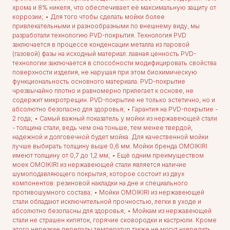
хрома и 8% никеля, что обеспечивает её максимальную защиту от
коррозии; • Для того чтобы сделать мойки более
привлекательными и разнообразными по внешнему виду, мы
разработали технологию PVD-покрытия. Технология PVD
заключается в процессе конденсации металла из паровой
(газовой) фазы на исходный материал. лавная ценность PVD-
технологии заключается в способности модифицировать свойства
поверхности изделия, не нарушая при этом биохимическую
функциональность основного материала. PVD-покрытие
чрезвычайно плотно и равномерно прилегает к основе, не
содержит микротрещин. PVD-покрытие не только эстетично, но и
абсолютно безопасно для здоровья; • Гарантия на PVD-покрытие -
2 года; • Самый важный показатель у мойки из нержавеющей стали
- толщина стали, ведь чем она тоньше, тем менее твердой,
надежной и долговечной будет мойка. Для качественной мойки
лучше выбирать толщину выше 0,6 мм. Мойки бренда OMOIKIRI
имеют толщину от 0,7 до 1,2 мм; • Ещё одним преимуществом
моек OMOIKIRI из нержавеющей стали является наличие
шумоподавляющего покрытия, которое состоит из двух
компонентов: резиновой накладки на дне и специального
противошумного состава; • Мойки OMOIKIRI из нержавеющей
стали обладают исключительной прочностью, легки в уходе и
абсолютно безопасны для здоровья; • Мойкам из нержавеющей
стали не страшен кипяток, горячие сковородки и кастрюли. Кроме
этого нерезкие перепады температур также не могут навредить