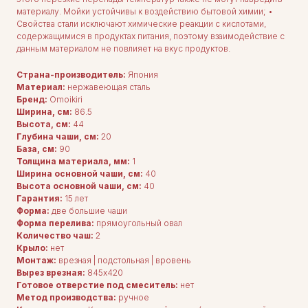
материалу. Мойки устойчивы к воздействию бытовой химии; •
Свойства стали исключают химические реакции с кислотами,
содержащимися в продуктах питания, поэтому взаимодействие с
данным материалом не повлияет на вкус продуктов.
Страна-производитель:
Япония
Материал:
нержавеющая сталь
Бренд:
Omoikiri
Ширина, см:
86.5
Высота, см:
44
Глубина чаши, см:
20
База, см:
90
Толщина материала, мм:
1
Ширина основной чаши, см:
40
Высота основной чаши, см:
40
Гарантия:
15 лет
Форма:
две большие чаши
Форма перелива:
прямоугольный овал
Количество чаш:
2
Крыло:
нет
Монтаж:
врезная | подстольная | вровень
Вырез врезная:
845x420
Готовое отверстие под смеситель:
нет
ДЛЯ ПОКУПАТЕЛЕЙ
Метод производства:
ручное
Комплектация