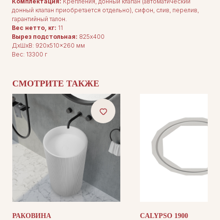
Каталог
Комплектация:
Крепления, донный клапан (автоматический
О нас
донный клапан приобретается отдельно), сифон, слив, перелив,
Сотрудничество
гарантийный талон.
Контакты
Вес нетто, кг:
11
Вырез подстольная:
825x400
ДxШxВ: 920x510x260 мм
Вес: 13300 г
СМОТРИТЕ ТАКЖЕ
ДОКУМЕНТАЦИЯ
Публичная оферта
Политика конфиденциальности
+7 (905) 208-46-36
телефон для связи
arseniy@indom.design
почта для связи
РАКОВИНА
CALYPSO 1900