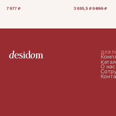
телефон для связи
7 977
₽
3 695,5
₽
3 890
₽
arseniy@indom.design
почта для связи
©2024 desidom. Все права защищены
Разработка сайта