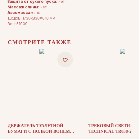
Защита от сухого пуска:
нет
Массаж спины:
нет
Аэромассаж:
нет
ДxШxВ: 1730x830x610 мм
Вес: 51000 г
ДЛЯ ПОКУПАТЕЛЕЙ
Комплектация
Каталог
О нас
Сотрудничество
СМОТРИТЕ ТАКЖЕ
Контакты
ДОКУМЕНТАЦИЯ
Публичная оферта
Политика конфиденциальности
ДЕРЖАТЕЛЬ ТУАЛЕТНОЙ
ТРЕКОВЫЙ СВЕТИЛЬ
БУМАГИ С ПОЛКОЙ BOHEME
TECHNICAL TR038-2-5
+7 (905) 208-46-36
Q 10941-B