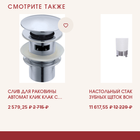
СМОТРИТЕ ТАКЖЕ
ДЛЯ ПОКУПАТЕЛЕЙ
Комплектация
Каталог
О нас
Сотрудничество
Контакты
СЛИВ ДЛЯ РАКОВИНЫ
НАСТОЛЬНЫЙ СТАКАН
АВТОМАТ КЛИК КЛАК С
ЗУБНЫХ ЩЕТОК BOHEM
ПЕРЕЛИВОМ BOHEME BRILLANTE
HERMITAGE 10391
ДОКУМЕНТАЦИЯ
2 579,25
₽
2 715
₽
11 617,55
₽
12 229
₽
612/2
Публичная оферта
Политика конфиденциальности