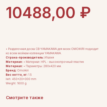
₽
10488,00
ДОБАВИТЬ В КОРЗИНУ
• Разделочная доска CB-YAMAKAWA для моек OMOIKIRI подходит
ко всем мойкам коллекции YAMAKAWA.
Страна-производитель:
Италия
Материал:
• Материал: HPL - высокопрочный пластик
Материал:
• Параметры: 280x420 мм.
ДЛЯ ПОКУПАТЕЛЕЙ
Бренд:
Omoikiri
Комплектация
Каталог
Вес нетто, кг:
1.5
О нас
lwh: 450x20x300 mm
Сотрудничество
Weight: 1600 g
Контакты
Смотрите также