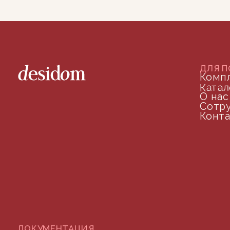
ДОКУМЕНТАЦИЯ
Публичная оферта
Политика конфиденциальности
+7 (905) 208-46-36
телефон для связи
arseniy@indom.design
почта для связи