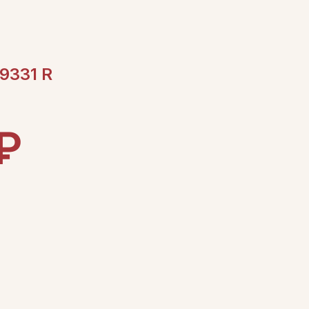
9331 R
₽