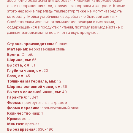
абсолютно безопасны для здоровья; • Мойкам из нержавеющей
стали не страшен кипяток, горячие сковородки и кастрюли. Кроме
этого нерезкие перепады температур также не могут навредить
материалу. Мойки устойчивы к воздействию бытовой химии; •
Свойства стали исключают химические реакции с кислотами,
содержащимися в продуктах питания, поэтому взаимодействие с
данным материалом не повлияет на вкус продуктов.
Страна-производитель:
Япония
Материал:
нержавеющая сталь
Бренд:
Omoikiri
Ширина, см:
65
Высота, см:
51
Глубина чаши, см:
20
База, см:
45
Толщина материала, мм:
1.2
Ширина основной чаши, см:
36
Высота основной чаши, см:
40
Гарантия:
15 лет
Форма:
прямоугольная с крылом
Форма перелива:
прямоугольный овал
Количество чаш:
1
Крыло:
есть
Монтаж:
врезная
Вырез врезная:
630x490