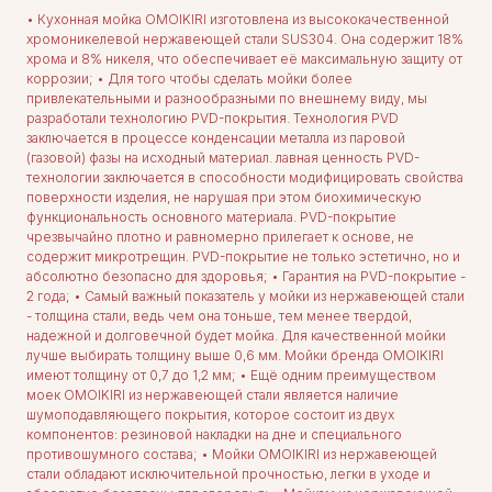
• Кухонная мойка OMOIKIRI изготовлена из высококачественной
хромоникелевой нержавеющей стали SUS304. Она содержит 18%
хрома и 8% никеля, что обеспечивает её максимальную защиту от
коррозии; • Для того чтобы сделать мойки более
привлекательными и разнообразными по внешнему виду, мы
разработали технологию PVD-покрытия. Технология PVD
заключается в процессе конденсации металла из паровой
(газовой) фазы на исходный материал. лавная ценность PVD-
технологии заключается в способности модифицировать свойства
поверхности изделия, не нарушая при этом биохимическую
функциональность основного материала. PVD-покрытие
чрезвычайно плотно и равномерно прилегает к основе, не
содержит микротрещин. PVD-покрытие не только эстетично, но и
абсолютно безопасно для здоровья; • Гарантия на PVD-покрытие -
2 года; • Самый важный показатель у мойки из нержавеющей стали
- толщина стали, ведь чем она тоньше, тем менее твердой,
надежной и долговечной будет мойка. Для качественной мойки
лучше выбирать толщину выше 0,6 мм. Мойки бренда OMOIKIRI
имеют толщину от 0,7 до 1,2 мм; • Ещё одним преимуществом
моек OMOIKIRI из нержавеющей стали является наличие
шумоподавляющего покрытия, которое состоит из двух
компонентов: резиновой накладки на дне и специального
противошумного состава; • Мойки OMOIKIRI из нержавеющей
стали обладают исключительной прочностью, легки в уходе и