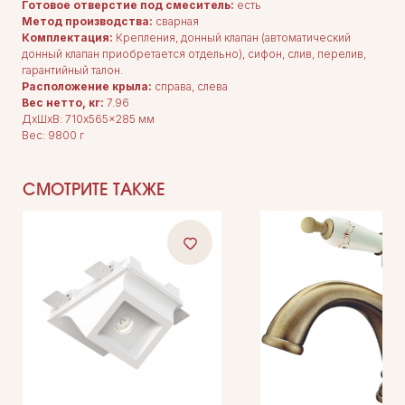
Готовое отверстие под смеситель:
есть
ДЛЯ ПОКУПАТЕЛЕЙ
Комплектация
Метод производства:
сварная
Каталог
Комплектация:
Крепления, донный клапан (автоматический
О нас
Сотрудничество
донный клапан приобретается отдельно), сифон, слив, перелив,
Контакты
гарантийный талон.
Расположение крыла:
справа, слева
Вес нетто, кг:
7.96
ДxШxВ: 710x565x285 мм
Вес: 9800 г
СМОТРИТЕ ТАКЖЕ
ДОКУМЕНТАЦИЯ
Публичная оферта
Политика конфиденциальности
+7 (905) 208-46-36
телефон для связи
arseniy@indom.design
почта для связи