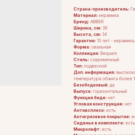
Страна-производитель:
Ге
Материал:
керамика
Бренд:
ABBER
Ширина, см:
36
Высота, см:
34
Гарантия:
10 лет - керамика,
Форма:
овальная
Коллекция:
Bequem
Стиль:
современный
Тип:
подвесной
Доп. информация:
высокока
температура обжига более 1
Безободковый:
да
Выпуск:
горизонтальный
Функция биде:
нет
Угловая конструкция:
нет
Антивсплеск:
есть
Антигрязевое покрытие:
е
Сиденье в комплекте:
есть
Микролифт:
есть