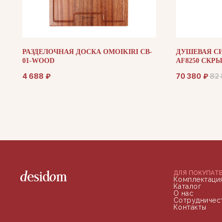
РАЗДЕЛОЧНАЯ ДОСКА OMOIKIRI CB-
ДУШЕВАЯ С
01-WOOD
AF8250 СКР
ИЗЛИВОМ, Т
4 688
₽
70 380
₽
82
ДЛЯ ПОКУПАТ
Комплектаци
Каталог
О нас
Сотрудничес
Контакты