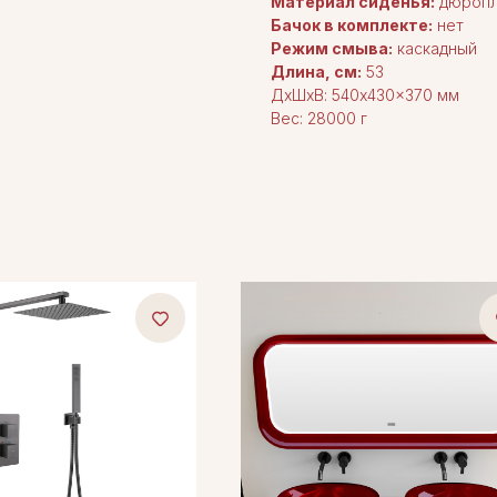
Материал сиденья:
дюропл
Бачок в комплекте:
нет
Режим смыва:
каскадный
Длина, см:
53
ДxШxВ: 540x430x370 мм
Вес: 28000 г