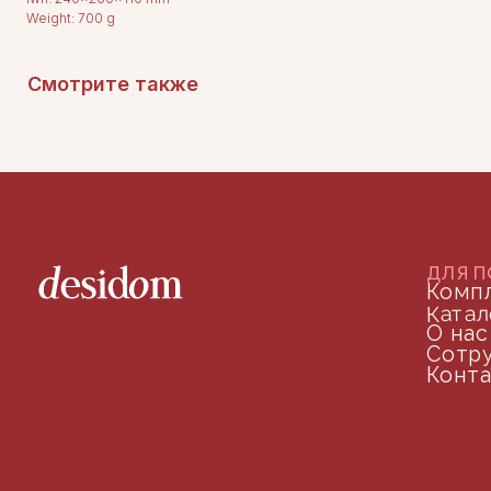
Weight: 700 g
Смотрите также
ДОКУМЕНТАЦИЯ
Публичная оферта
Политика конфиденциальности
+7 (905) 208-46-36
телефон для связи
arseniy@indom.design
почта для связи