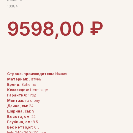
10384
₽
9598,00
ДОБАВИТЬ В КОРЗИНУ
Страна-производитель:
Италия
Материал:
Латунь
Бренд:
Boheme
Коллекция:
Hermitage
Гарантия:
1 год
Монтаж:
на стену
Длина, см:
24
ДЛЯ ПОКУПАТЕЛЕЙ
Ширина, см:
9
Комплектация
Высота, см:
22
Каталог
О нас
Глубина, см:
8.5
Сотрудничество
Вес нетто,кг:
0,5
Контакты
lwh: 240x260x110 mm