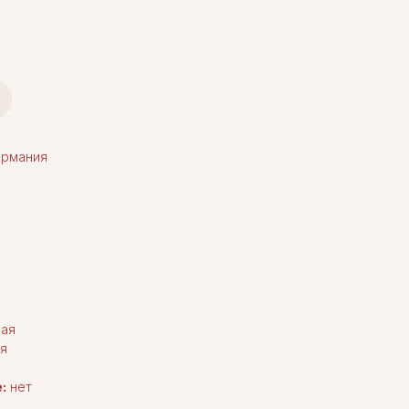
рмания
ная
я
:
нет