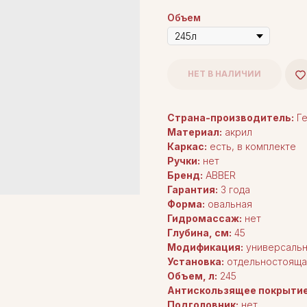
Объем
НЕТ В НАЛИЧИИ
Страна-производитель:
Ге
Материал:
акрил
Каркас:
есть, в комплекте
Ручки:
нет
Бренд:
ABBER
Гарантия:
3 года
Форма:
овальная
Гидромассаж:
нет
Глубина, см:
45
Модификация:
универсаль
Установка:
отдельностояща
Объем, л:
245
Антискользящее покрытие
Подголовник:
нет