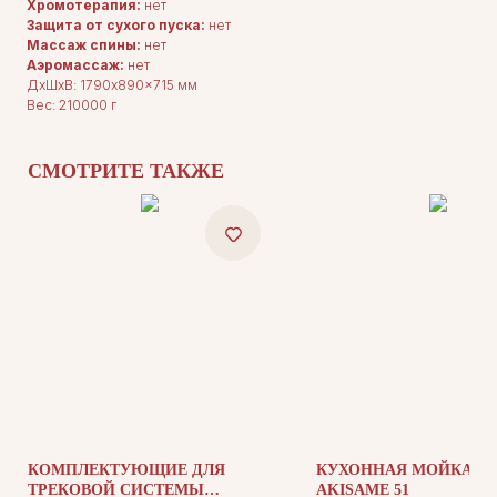
Хромотерапия:
нет
Защита от сухого пуска:
нет
Массаж спины:
нет
Аэромассаж:
нет
ДxШxВ: 1790x890x715 мм
ДЛЯ ПОКУПАТЕЛЕЙ
Вес: 210000 г
Комплектация
Каталог
О нас
Сотрудничество
СМОТРИТЕ ТАКЖЕ
Контакты
ДОКУМЕНТАЦИЯ
Публичная оферта
Политика конфиденциальности
КОМПЛЕКТУЮЩИЕ ДЛЯ
КУХОННАЯ МОЙКА OM
ТРЕКОВОЙ СИСТЕМЫ
AKISAME 51
+7 (905) 208-46-36