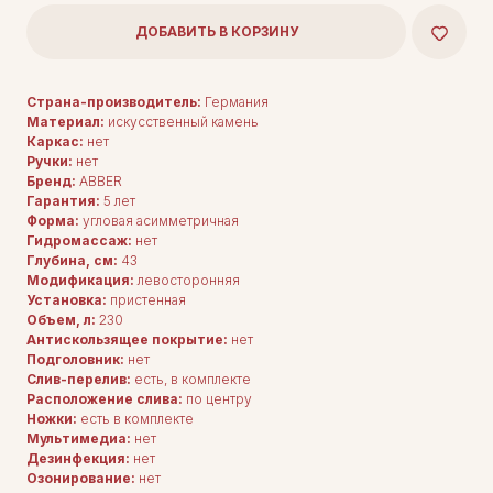
ДОБАВИТЬ В КОРЗИНУ
Страна-производитель:
Германия
Материал:
искусственный камень
Каркас:
нет
Ручки:
нет
Бренд:
ABBER
Гарантия:
5 лет
Форма:
угловая асимметричная
Гидромассаж:
нет
Глубина, см:
43
Модификация:
левосторонняя
Установка:
пристенная
Объем, л:
230
Антискользящее покрытие:
нет
Подголовник:
нет
Слив-перелив:
есть, в комплекте
Расположение слива:
по центру
Ножки:
есть в комплекте
Мультимедиа:
нет
Дезинфекция:
нет
Озонирование:
нет