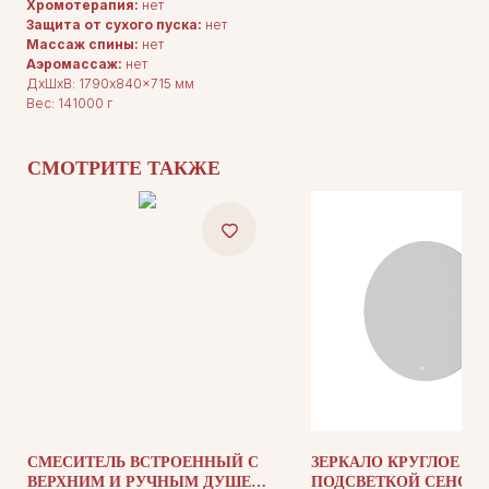
Хромотерапия:
нет
Защита от сухого пуска:
нет
Массаж спины:
нет
Аэромассаж:
нет
ДxШxВ: 1790x840x715 мм
ДЛЯ ПОКУПАТЕЛЕЙ
Вес: 141000 г
Комплектация
Каталог
О нас
Сотрудничество
СМОТРИТЕ ТАКЖЕ
Контакты
ДОКУМЕНТАЦИЯ
Публичная оферта
Политика конфиденциальности
СМЕСИТЕЛЬ ВСТРОЕННЫЙ С
ЗЕРКАЛО КРУГЛОЕ С 
ВЕРХНИМ И РУЧНЫМ ДУШЕМ
ПОДСВЕТКОЙ СЕНСО
+7 (905) 208-46-36