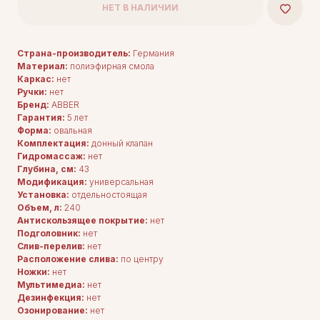
НЕТ В НАЛИЧИИ
Страна-производитель:
Германия
Материал:
полиэфирная смола
Каркас:
нет
Ручки:
нет
Бренд:
ABBER
Гарантия:
5 лет
Форма:
овальная
Комплектация:
донный клапан
Гидромассаж:
нет
Глубина, см:
43
Модификация:
универсальная
Установка:
отдельностоящая
Объем, л:
240
Антискользящее покрытие:
нет
Подголовник:
нет
Слив-перелив:
нет
Расположение слива:
по центру
Ножки:
нет
Мультимедиа:
нет
Дезинфекция:
нет
Озонирование:
нет