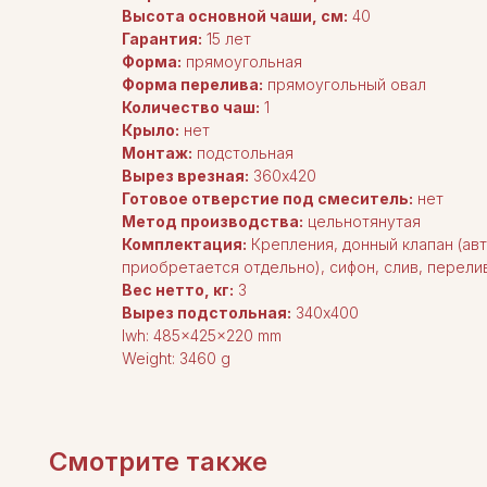
Высота основной чаши, см:
40
Гарантия:
15 лет
Форма:
прямоугольная
Форма перелива:
прямоугольный овал
Количество чаш:
1
Крыло:
нет
Монтаж:
подстольная
Вырез врезная:
360x420
Готовое отверстие под смеситель:
нет
Метод производства:
цельнотянутая
Комплектация:
Крепления, донный клапан (ав
приобретается отдельно), сифон, слив, перелив
Вес нетто, кг:
3
Вырез подстольная:
340x400
lwh: 485x425x220 mm
Weight: 3460 g
Смотрите также