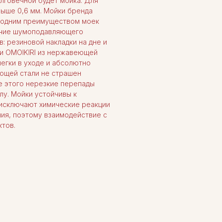
лговечной будет мойка. Для
ыше 0,6 мм. Мойки бренда
щё одним преимуществом моек
ичие шумоподавляющего
: резиновой накладки на дне и
ки OMOIKIRI из нержавеющей
егки в уходе и абсолютно
ющей стали не страшен
ме этого нерезкие перепады
лу. Мойки устойчивы к
 исключают химические реакции
ния, поэтому взаимодействие с
ктов.