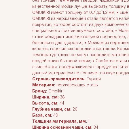
она тоньше, тем менее твердой, надежной и до
качественной мойки лучше выбирать толщину в
OMOIKIRI имеют толщину от 0,7 до 1,2 мм; • Е
OMOIKIRI из нержавеющей стали является нал
покрытия, которое состоит из двух компонентов
специального противошумного состава; • Мой
стали обладают исключительной прочностью, л
безопасны для здоровья; • Мойкам из нержаве
кипяток, горячие сковородки и кастрюли. Кро
температур также не могут навредить материа
воздействию бытовой химии; • Свойства стали
с кислотами, содержащимися в продуктах пита
данным материалом не повлияет на вкус проду
Страна-производитель:
Турция
Материал:
нержавеющая сталь
Бренд:
Omoikiri
Ширина, см:
38
Высота, см:
44
Глубина чаши, см:
20
База, см:
40
Толщина материала, мм:
1
Ширина основной чаши, см:
34