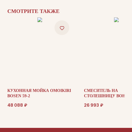
СМОТРИТЕ ТАКЖЕ
ДЛЯ ПОКУПАТЕЛЕЙ
Комплектация
Каталог
О нас
Сотрудничество
Контакты
КУХОННАЯ МОЙКА OMOIKIRI
СМЕСИТЕЛЬ НА
BOSEN 59-2
СТОЛЕШНИЦУ BOHEM
ДОКУМЕНТАЦИЯ
PRESTIGE 152-PR
48 088
₽
26 993
₽
Публичная оферта
Политика конфиденциальности