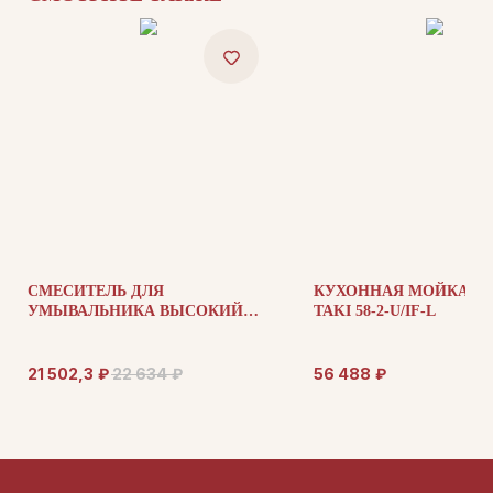
ДЛЯ ПОКУПАТЕЛЕЙ
Комплектация
Каталог
О нас
Сотрудничество
Контакты
СМЕСИТЕЛЬ ДЛЯ
КУХОННАЯ МОЙКА OM
УМЫВАЛЬНИКА ВЫСОКИЙ
TAKI 58-2-U/IF-L
BOHEME 292
ДОКУМЕНТАЦИЯ
21 502,3
₽
22 634
₽
56 488
₽
Публичная оферта
Политика конфиденциальности