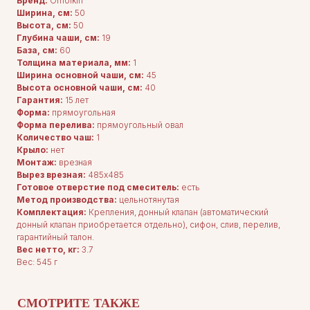
Бренд:
Omoikiri
Ширина, см:
50
Высота, см:
50
Глубина чаши, см:
19
База, см:
60
Толщина материала, мм:
1
Ширина основной чаши, см:
45
Высота основной чаши, см:
40
Гарантия:
15 лет
Форма:
прямоугольная
Форма перелива:
прямоугольный овал
Количество чаш:
1
Крыло:
нет
Монтаж:
врезная
Вырез врезная:
485x485
Готовое отверстие под смеситель:
есть
ДЛЯ ПОКУПАТЕЛЕЙ
Метод производства:
цельнотянутая
Комплектация
Каталог
Комплектация:
Крепления, донный клапан (автоматический
О нас
донный клапан приобретается отдельно), сифон, слив, перелив,
Сотрудничество
гарантийный талон.
Контакты
Вес нетто, кг:
3.7
Вес: 545 г
СМОТРИТЕ ТАКЖЕ