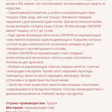
хрома и 8% никеля, что обеспечивает её максимальную защиту от
коррозии;
• Самый важный показатель у мойки из нержавеющей стали -
толщина стали, ведь чем она тоньше, тем менее твердой,
надежной и долговечной будет мойка. Для качественной мойки
лучше выбирать толщину выше 0,6 мм. Мойки бренда OMOIKIRI
имеют толщину от 0,7 до 1,2 мм;
• Ещё одним преимуществом моек OMOIKIRI из нержавеющей
стали является наличие шумоподавляющего покрытия, которое
состоит из двух компонентов: резиновой накладки на дне и
специального противошумного состава;
• Мойки OMOIKIRI из нержавеющей стали обладают
исключительной прочностью, легки в уходе и абсолютно
безопасны для здоровья;
• Мойкам из нержавеющей стали не страшен кипяток, горячие
сковородки и кастрюли. Кроме этого нерезкие перепады
температур также не могут навредить материалу. Мойки
устойчивы к воздействию бытовой химии;
• Свойства стали исключают химические реакции с кислотами,
содержащимися в продуктах питания, поэтому взаимодействие с
данным материалом не повлияет на вкус продуктов.
Страна-производитель:
Турция
Материал:
нержавеющая сталь