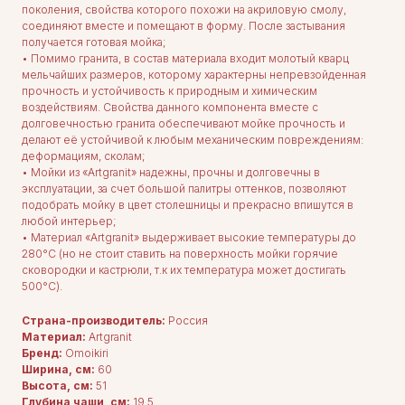
поколения, свойства которого похожи на акриловую смолу,
соединяют вместе и помещают в форму. После застывания
получается готовая мойка;
• Помимо гранита, в состав материала входит молотый кварц
мельчайших размеров, которому характерны непревзойденная
прочность и устойчивость к природным и химическим
воздействиям. Свойства данного компонента вместе с
долговечностью гранита обеспечивают мойке прочность и
делают её устойчивой к любым механическим повреждениям:
деформациям, сколам;
• Мойки из «Artgranit» надежны, прочны и долговечны в
эксплуатации, за счет большой палитры оттенков, позволяют
подобрать мойку в цвет столешницы и прекрасно впишутся в
любой интерьер;
• Материал «Artgranit» выдерживает высокие температуры до
280°С (но не стоит ставить на поверхность мойки горячие
сковородки и кастрюли, т.к их температура может достигать
500°С).
Страна-производитель:
Россия
Материал:
Artgranit
Бренд:
Omoikiri
Ширина, см:
60
Высота, см:
51
Глубина чаши, см:
19.5