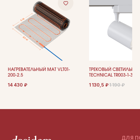
ДОКУМЕНТАЦИЯ
Публичная оферта
Политика конфиденциальности
+7 (905) 208-46-36
телефон для связи
arseniy@indom.design
НАГРЕВАТЕЛЬНЫЙ МАТ VLT01-
ТРЕКОВЫЙ СВЕТИЛЬНИК
почта для связи
200-2.5
TECHNICAL TR003-1-30
14 430
₽
1 130,5
₽
1 190
₽