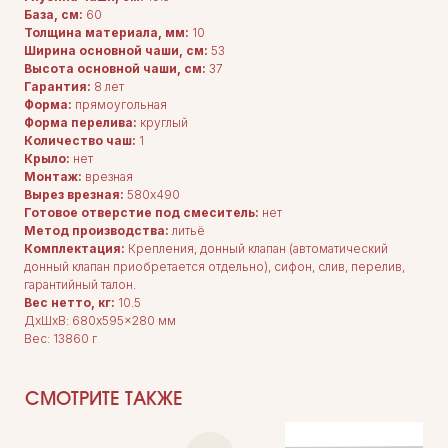
База, см:
60
Толщина материала, мм:
10
Ширина основной чаши, см:
53
Высота основной чаши, см:
37
Гарантия:
8 лет
Форма:
прямоугольная
Форма перелива:
круглый
Количество чаш:
1
Крыло:
нет
Монтаж:
врезная
Вырез врезная:
580x490
Готовое отверстие под смеситель:
нет
Метод производства:
литьё
Комплектация:
Крепления, донный клапан (автоматический
ДЛЯ ПОКУПАТЕЛЕЙ
Комплектация
донный клапан приобретается отдельно), сифон, слив, перелив,
Каталог
гарантийный талон.
О нас
Вес нетто, кг:
10.5
Сотрудничество
Контакты
ДxШxВ: 680x595x280 мм
Вес: 13860 г
СМОТРИТЕ ТАКЖЕ