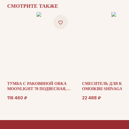
СМОТРИТЕ ТАКЖЕ
ДЛЯ ПОКУПАТЕЛЕЙ
Комплектация
Каталог
О нас
Сотрудничество
Контакты
ТУМБА С РАКОВИНОЙ ORKA
СМЕСИТЕЛЬ ДЛЯ КУХ
MOONLIGHT 70 ПОДВЕСНАЯ,
OMOIKIRI SHINAGAWA
БЕЖЕВЫЙ МАТОВЫЙ
ДОКУМЕНТАЦИЯ
116 460
₽
22 488
₽
Публичная оферта
Политика конфиденциальности