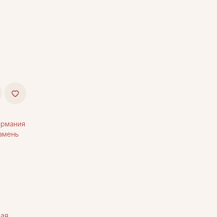
рмания
амень
ная