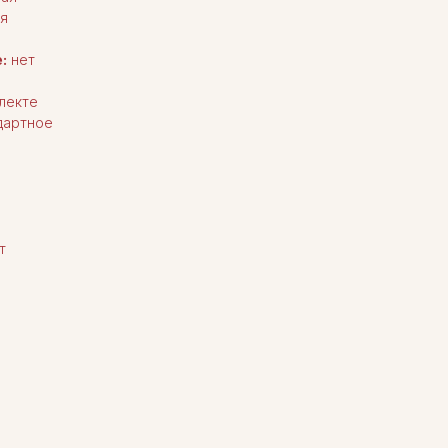
я
:
нет
лекте
дартное
т