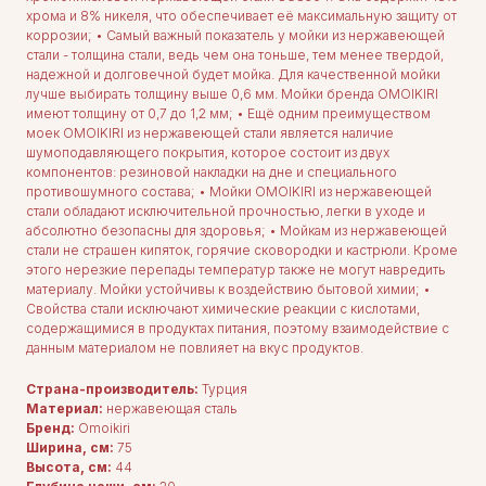
хрома и 8% никеля, что обеспечивает её максимальную защиту от
коррозии; • Самый важный показатель у мойки из нержавеющей
стали - толщина стали, ведь чем она тоньше, тем менее твердой,
надежной и долговечной будет мойка. Для качественной мойки
лучше выбирать толщину выше 0,6 мм. Мойки бренда OMOIKIRI
имеют толщину от 0,7 до 1,2 мм; • Ещё одним преимуществом
моек OMOIKIRI из нержавеющей стали является наличие
шумоподавляющего покрытия, которое состоит из двух
компонентов: резиновой накладки на дне и специального
противошумного состава; • Мойки OMOIKIRI из нержавеющей
стали обладают исключительной прочностью, легки в уходе и
абсолютно безопасны для здоровья; • Мойкам из нержавеющей
стали не страшен кипяток, горячие сковородки и кастрюли. Кроме
этого нерезкие перепады температур также не могут навредить
материалу. Мойки устойчивы к воздействию бытовой химии; •
Свойства стали исключают химические реакции с кислотами,
содержащимися в продуктах питания, поэтому взаимодействие с
данным материалом не повлияет на вкус продуктов.
Страна-производитель:
Турция
Материал:
нержавеющая сталь
Бренд:
Omoikiri
Ширина, см:
75
Высота, см:
44