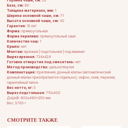
Глубина чаши, см:
20
База, см:
80
Толщина материала, мм:
1
Ширина основной чаши, см:
71
Высота основной чаши, см:
40
Гарантия:
15 лет
Форма:
прямоугольная
Форма перелива:
прямоугольный овал
Количество чаш:
1
Крыло:
нет
Монтаж:
врезная | подстольная | под ламинат
Вырез врезная:
734x424
Готовое отверстие под смеситель:
нет
Метод производства:
цельнотянутая
Комплектация:
Крепления, донный клапан (автоматический
ДЛЯ ПОКУПАТЕЛЕЙ
донный клапан приобретается отдельно), сифон, слив, перелив,
Комплектация
гарантийный талон.
Каталог
О нас
Вес нетто, кг:
5
Сотрудничество
Вырез подстольная:
710x400
Контакты
ДxШxВ: 800x490x250 мм
Вес: 5760 г
СМОТРИТЕ ТАКЖЕ