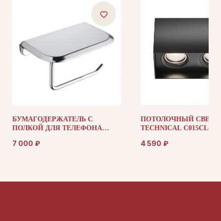
ДОКУМЕНТАЦИЯ
Публичная оферта
Политика конфиденциальности
+7 (905) 208-46-36
телефон для связи
arseniy@indom.design
БУМАГОДЕРЖАТЕЛЬ С
ПОТОЛОЧНЫЙ СВЕТИ
почта для связи
ПОЛКОЙ ДЛЯ ТЕЛЕФОНА
TECHNICAL C015CL-02
ABBER NORD AA1530
7 000
₽
4 590
₽