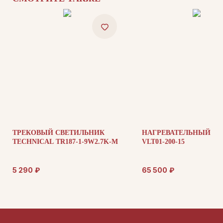
Каталог
О нас
Сотрудничество
Контакты
ДОКУМЕНТАЦИЯ
Публичная оферта
Политика конфиденциальности
ТРЕКОВЫЙ СВЕТИЛЬНИК
НАГРЕВАТЕЛЬНЫЙ М
TECHNICAL TR187-1-9W2.7K-M
VLT01-200-15
+7 (905) 208-46-36
5 290
₽
65 500
₽
телефон для связи
arseniy@indom.design
почта для связи