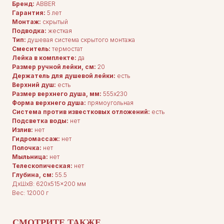
Бренд:
ABBER
Гарантия:
5 лет
Монтаж:
скрытый
Подводка:
жесткая
Тип:
душевая система скрытого монтажа
Смеситель:
термостат
Лейка в комплекте:
да
Размер ручной лейки, см:
20
Держатель для душевой лейки:
есть
Верхний душ:
есть
Размер верхнего душа, мм:
555х230
Форма верхнего душа:
прямоугольная
Система против известковых отложений:
есть
Подсветка воды:
нет
Излив:
нет
Гидромассаж:
нет
Полочка:
нет
Мыльница:
нет
Телескопическая:
нет
Глубина, см:
55.5
ДxШxВ: 620x515x200 мм
Вес: 12000 г
ДЛЯ ПОКУПАТЕЛЕЙ
Комплектация
СМОТРИТЕ ТАКЖЕ