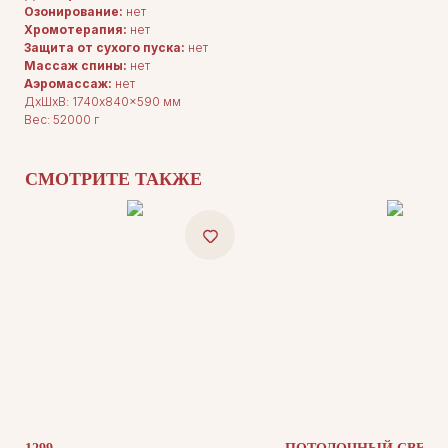
Озонирование:
нет
Хромотерапия:
нет
Защита от сухого пуска:
нет
Массаж спины:
нет
Аэромассаж:
нет
ДЛЯ ПОКУПАТЕЛЕЙ
ДxШxВ: 1740x840x590 мм
Комплектация
Каталог
Вес: 52000 г
О нас
Сотрудничество
Контакты
СМОТРИТЕ ТАКЖЕ
ДОКУМЕНТАЦИЯ
Публичная оферта
Политика конфиденциальности
+7 (905) 208-46-36