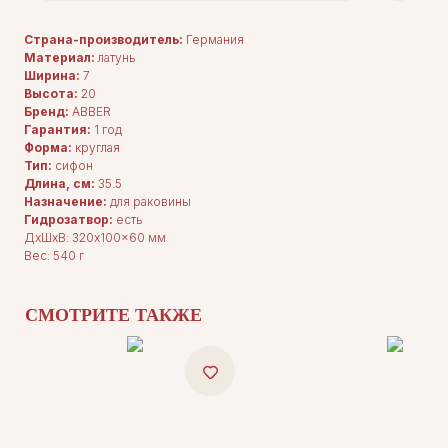
Страна-производитель:
Германия
Материал:
латунь
Ширина:
7
Высота:
20
Бренд:
ABBER
Гарантия:
1 год
Форма:
круглая
Тип:
сифон
Длина, см:
35.5
Назначение:
для раковины
Гидрозатвор:
есть
ДxШxВ: 320x100x60 мм
Вес: 540 г
СМОТРИТЕ ТАКЖЕ
ДЛЯ ПОКУПАТЕЛЕЙ
Комплектация
Каталог
О нас
Сотрудничество
Контакты