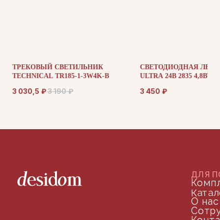
ДОКУМЕНТАЦИЯ
Публичная оферта
ТРЕКОВЫЙ СВЕТИЛЬНИК
СВЕТОДИОДНАЯ ЛЕНТ
Политика конфиденциальности
TECHNICAL TR185-1-3W4K-B
ULTRA 24В 2835 4,8ВТ/М
5М IP 65 201013
3 030,5
₽
3 190
₽
3 450
₽
+7 (905) 208-46-36
телефон для связи
arseniy@indom.design
почта для связи