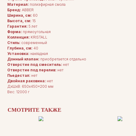
Материал:
полиэфирная смола
Бренд:
ABBER
Ширина, см:
60
Высота, см:
15
Гарантия:
5 лет
Форма:
прямоугольная
Коллекция:
KRISTALL
Стиль:
современный
Глубина, см:
40
Установка:
накладная
Донный клапан:
приобретается отдельно
Отверстие под смеситель:
нет
Отверстие под перелив:
нет
Пьедестал:
нет
Двойная раковина:
нет
ДxШxВ: 650x450x200 мм
Вес: 12000 г
ДЛЯ ПОКУПАТЕЛЕЙ
СМОТРИТЕ ТАКЖЕ
Комплектация
Каталог
О нас
Сотрудничество
Контакты