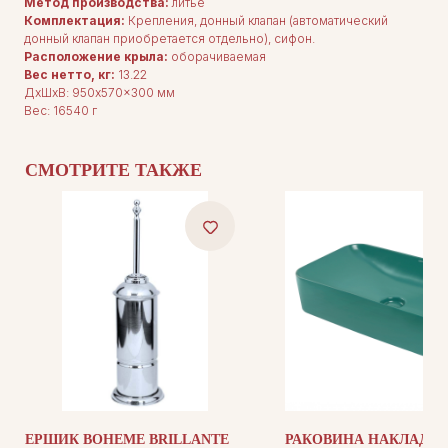
Каталог
Метод производства:
литьё
О нас
Комплектация:
Крепления, донный клапан (автоматический
Сотрудничество
донный клапан приобретается отдельно), сифон.
Контакты
Расположение крыла:
оборачиваемая
Вес нетто, кг:
13.22
ДxШxВ: 950x570x300 мм
Вес: 16540 г
СМОТРИТЕ ТАКЖЕ
ДОКУМЕНТАЦИЯ
Публичная оферта
Политика конфиденциальности
+7 (905) 208-46-36
телефон для связи
arseniy@indom.design
почта для связи
ЕРШИК BOHEME BRILLANTE
РАКОВИНА НАКЛАДН