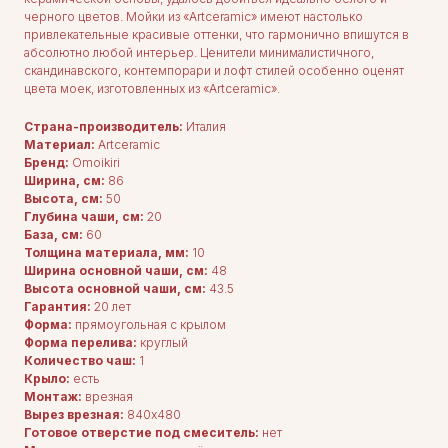
черного цветов. Мойки из «Artceramic» имеют настолько
привлекательные красивые оттенки, что гармонично впишутся в
абсолютно любой интерьер. Ценители минималистичного,
скандинавского, контемпорари и лофт стилей особенно оценят
цвета моек, изготовленных из «Artceramic».
Страна-производитель:
Италия
Материал:
Artceramic
Бренд:
Omoikiri
Ширина, см:
86
Высота, см:
50
Глубина чаши, см:
20
База, см:
60
Толщина материала, мм:
10
Ширина основной чаши, см:
48
Высота основной чаши, см:
43.5
Гарантия:
20 лет
Форма:
прямоугольная с крылом
Форма перелива:
круглый
Количество чаш:
1
Крыло:
есть
Монтаж:
врезная
Вырез врезная:
840x480
ДЛЯ ПОКУПАТЕЛЕЙ
Готовое отверстие под смеситель:
нет
Комплектация