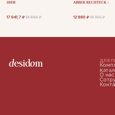
10438
ABBER RECHTECK AC2
17 941,7
₽
18 886
₽
12 880
₽
16 100
₽
©2024 desidom. Все права защищены
Разработка сайта