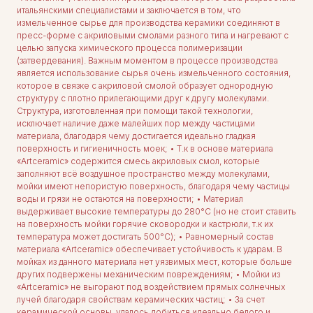
итальянскими специалистами и заключается в том, что
измельченное сырье для производства керамики соединяют в
пресс-форме с акриловыми смолами разного типа и нагревают с
целью запуска химического процесса полимеризации
(затвердевания). Важным моментом в процессе производства
является использование сырья очень измельченного состояния,
которое в связке с акриловой смолой образует однородную
структуру с плотно прилегающими друг к другу молекулами.
Структура, изготовленная при помощи такой технологии,
исключает наличие даже малейших пор между частицами
материала, благодаря чему достигается идеально гладкая
поверхность и гигиеничность моек; • Т.к в основе материала
«Artceramic» содержится смесь акриловых смол, которые
заполняют всё воздушное пространство между молекулами,
мойки имеют непористую поверхность, благодаря чему частицы
воды и грязи не остаются на поверхности; • Материал
выдерживает высокие температуры до 280°С (но не стоит ставить
на поверхность мойки горячие сковородки и кастрюли, т.к их
температура может достигать 500°С); • Равномерный состав
материала «Artceramic» обеспечивает устойчивость к ударам. В
мойках из данного материала нет уязвимых мест, которые больше
других подвержены механическим повреждениям; • Мойки из
«Artceramic» не выгорают под воздействием прямых солнечных
лучей благодаря свойствам керамических частиц; • За счет
керамической основы, удалось добиться идеально белого и