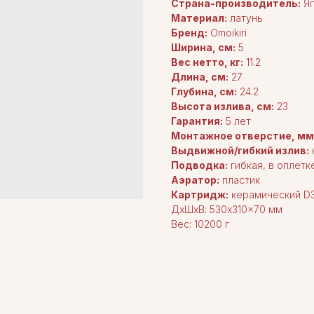
Страна-производитель:
Яп
Материал:
латунь
Бренд:
Omoikiri
Ширина, см:
5
Вес нетто, кг:
11.2
Длина, cм:
27
Глубина, cм:
24.2
Высота излива, см:
23
Гарантия:
5 лет
Монтажное отверстие, мм
Выдвижной/гибкий излив:
Подводка:
гибкая, в оплет
Аэратор:
пластик
Картридж:
керамический D
ДxШxВ: 530x310x70 мм
Вес: 10200 г