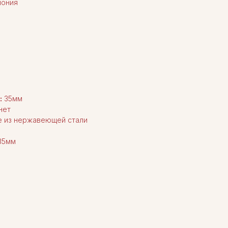
ония
:
35мм
нет
ке из нержавеющей стали
35мм