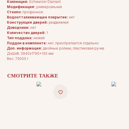
Коллекция:
Schwarzer Diamant
Модификация:
универсальная
Стекло:
прозрачное
Водоотталкивающее покрытие:
нет
Конструкция дверей:
раздвижная
Доводчики:
нет
Количество дверей:
1
Тип поддона:
низкий
Поддон в комплекте:
нет, приобретается отдельно
ДЛЯ ПОКУПАТЕЛЕЙ
Комплектация
Доп. информация:
двойные ролики, пластиковая ручка
Каталог
ДxШxВ: 3940x1790x130 мм
О нас
Вес: 73000 г
Сотрудничество
Контакты
СМОТРИТЕ ТАКЖЕ
ДОКУМЕНТАЦИЯ
Публичная оферта
Политика конфиденциальности