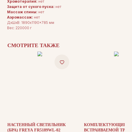
Хромотерапия:
нет
Защита от сухого пуска:
нет
Массаж спины:
нет
Аэромассаж:
нет
ДxШxВ: 1890x1190x785 мм
ДЛЯ ПОКУПАТЕЛЕЙ
Вес: 220000 г
Комплектация
Каталог
О нас
Сотрудничество
СМОТРИТЕ ТАКЖЕ
Контакты
ДОКУМЕНТАЦИЯ
Публичная оферта
Политика конфиденциальности
НАСТЕННЫЙ СВЕТИЛЬНИК
КОМПЛЕКТУЮЩИЕ Д
(БРА) FREYA FR5189WL-02
ВСТРАИВАЕМОЙ ТРЕК
+7 (905) 208-46-36