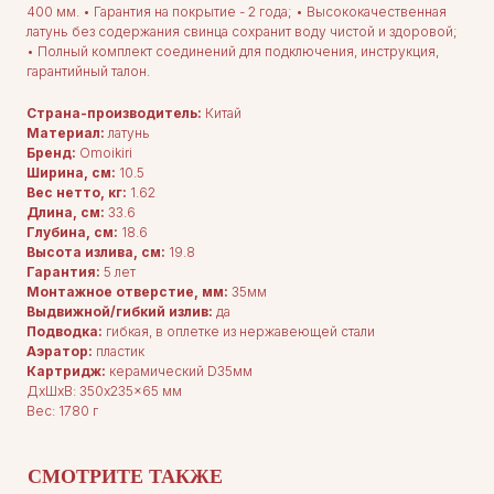
400 мм. • Гарантия на покрытие - 2 года; • Высококачественная
латунь без содержания свинца сохранит воду чистой и здоровой;
• Полный комплект соединений для подключения, инструкция,
гарантийный талон.
Страна-производитель:
Китай
Материал:
латунь
Бренд:
Omoikiri
Ширина, см:
10.5
Вес нетто, кг:
1.62
Длина, cм:
33.6
Глубина, cм:
18.6
Высота излива, см:
19.8
Гарантия:
5 лет
Монтажное отверстие, мм:
35мм
Выдвижной/гибкий излив:
да
Подводка:
гибкая, в оплетке из нержавеющей стали
Аэратор:
пластик
Картридж:
керамический D35мм
ДxШxВ: 350x235x65 мм
Вес: 1780 г
ДЛЯ ПОКУПАТЕЛЕЙ
Комплектация
Каталог
СМОТРИТЕ ТАКЖЕ
О нас