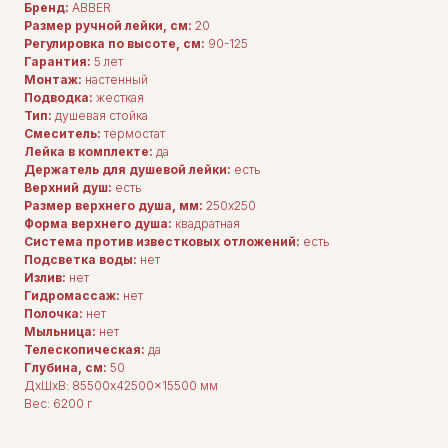
Бренд:
ABBER
Размер ручной лейки, см:
20
Регулировка по высоте, см:
90-125
Гарантия:
5 лет
Монтаж:
настенный
Подводка:
жесткая
Тип:
душевая стойка
Смеситель:
термостат
Лейка в комплекте:
да
Держатель для душевой лейки:
есть
Верхний душ:
есть
Размер верхнего душа, мм:
250х250
Форма верхнего душа:
квадратная
Система против известковых отложений:
есть
Подсветка воды:
нет
Излив:
нет
Гидромассаж:
нет
Полочка:
нет
Мыльница:
нет
Телескопическая:
да
Глубина, см:
50
ДxШxВ: 85500x42500x15500 мм
Вес: 6200 г
ДЛЯ ПОКУПАТЕЛЕЙ
Комплектация