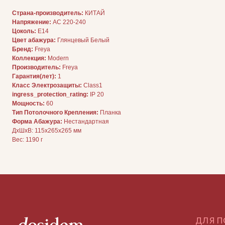
Страна-производитель:
КИТАЙ
Напряжение:
AC 220-240
ДЛЯ ПОКУПАТЕЛЕЙ
Цоколь:
E14
Комплектация
Цвет абажура:
Глянцевый Белый
Каталог
О нас
Бренд:
Freya
Сотрудничество
Коллекция:
Modern
Контакты
Производитель:
Freya
Гарантия(лет):
1
Класс Электрозащиты:
Class1
ingress_protection_rating:
IP 20
Мощность:
60
Тип Потолочного Крепления:
Планка
Форма Абажура:
Нестандартная
ДxШxВ: 115x265x265 мм
Вес: 1190 г
ДОКУМЕНТАЦИЯ
Публичная оферта
Политика конфиденциальности
+7 (905) 208-46-36
телефон для связи