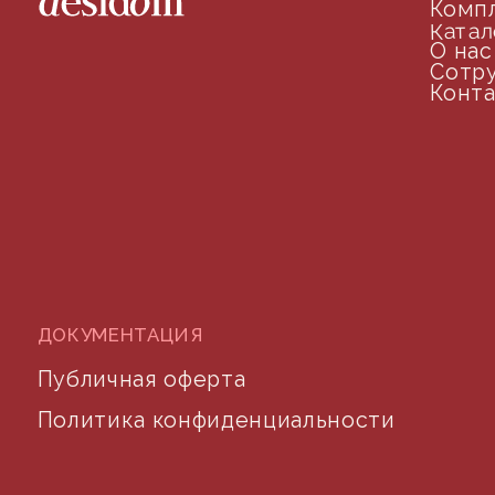
arseniy@indom.design
почта для связи
©2024 desidom. Все права защищены
Разработка сайта