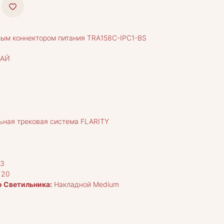
мым коннектором питания TRA158С-IPC1-BS
АЙ
ьная трековая система FLARITY
s3
 20
 Светильника:
Накладной Medium