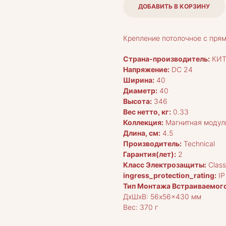
ДОБАВИТЬ В КОРЗИНУ
Крепление потолочное с пря
Страна-производитель:
КИТ
Напряжение:
DC 24
Ширина:
40
Диаметр:
40
Высота:
346
Вес нетто, кг:
0.33
Коллекция:
Магнитная модул
Длина, см:
4.5
Производитель:
Technical
Гарантия(лет):
2
Класс Электрозащиты:
Clas
ingress_protection_rating:
IP
Тип Монтажа Встраиваемого
ДxШxВ: 56x56x430 мм
Вес: 370 г