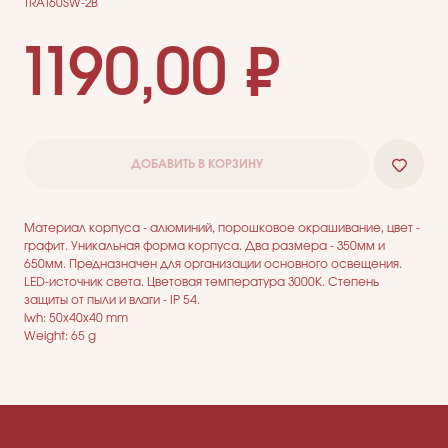
TRA160SW-2B
1190,00
₽
ДОБАВИТЬ В КОРЗИНУ
ДЛЯ ПОКУПАТЕЛЕЙ
Материал корпуса - алюминий, порошковое окрашивание, цвет -
Комплектация
графит. Уникальная форма корпуса. Два размера - 350мм и
Каталог
650мм. Предназначен для организации основного освещения.
О нас
Сотрудничество
LED-источник света. Цветовая температура 3000К. Степень
Контакты
защиты от пыли и влаги - IP 54.
lwh: 50x40x40 mm
Weight: 65 g