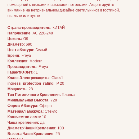
помещений с низкими и высокими потолками. Акцентируйте
внимание на нетривиальном дизайне светильников в гостиной,
спальне или кухне.
Страна-производитель:
КИТАЙ
Напряжение:
AC 220-240
Цоколь:
G9
Диаметр:
690
Цвет абажура:
Белый
Бренд:
Freya
Коллекция:
Modern
Производитель:
Freya
ДЛЯ ПОКУПАТЕЛЕЙ
Комплектация
Гарантия(лет):
1
Каталог
Класс Электрозащиты:
Class1
О нас
ingress_protection_rating:
IP 20
Сотрудничество
Контакты
Мощность:
28
Тип Потолочного Крепления:
Планка
Минимальная Высота:
720
Форма Абажура:
Сфера
Материал абажура:
Стекло
Количество ламп:
10
Чаша крепления:
Да
Диаметр Чаши Крепления:
100
Высота Чаши Крепления:
25
ДОКУМЕНТАЦИЯ