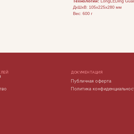
Технологии:
LongLEDing Guara
ДxШxВ: 105x225x280 мм
Вес: 600 г
ЕЛЕЙ
ДОКУМЕНТАЦИЯ
я
Публичная оферта
тво
Политика конфиденциальнос