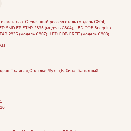
 из металла. Стеклянный рассеиватель (модель С804,
LED SMD EPISTAR 2835 (модель С804), LED COB Bridgelux
TAR 2835 (модель С807), LED COB CREE (модель С808).
АЙ
оран,Гостиная,Столовая/Кухня,Кабинет,Банкетный
s1
 20