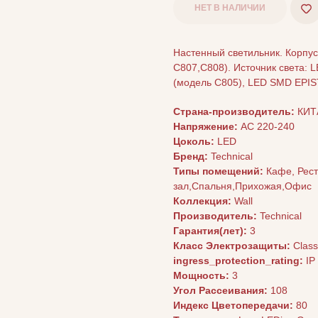
НЕТ В НАЛИЧИИ
Настенный светильник. Корпус
С807,С808). Источник света: 
(модель C805), LED SMD EPIS
Страна-производитель:
КИТ
Напряжение:
AC 220-240
Цоколь:
LED
Бренд:
Technical
Типы помещений:
Кафе, Рест
зал,Спальня,Прихожая,Офис
Коллекция:
Wall
Производитель:
Technical
Гарантия(лет):
3
Класс Электрозащиты:
Clas
ingress_protection_rating:
IP
Мощность:
3
Угол Рассеивания:
108
Индекс Цветопередачи:
80