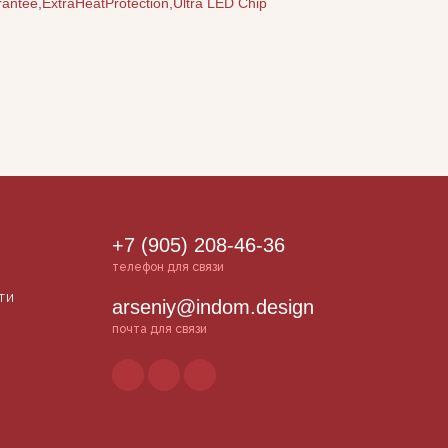
ntee,ExtraHeatProtection,Ultra LED Chip
+7 (905) 208-46-36
телефон для связи
ти
arseniy@indom.design
почта для связи