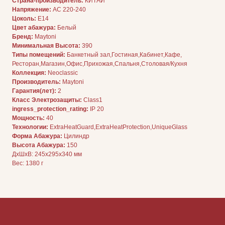
Страна-производитель:
КИТАЙ
Напряжение:
AC 220-240
Цоколь:
E14
Цвет абажура:
Белый
Бренд:
Maytoni
ДЛЯ ПОКУПАТЕЛЕЙ
Минимальная Высота:
390
Комплектация
Типы помещений:
Банкетный зал,Гостиная,Кабинет,Кафе,
Каталог
Ресторан,Магазин,Офис,Прихожая,Спальня,Столовая/Кухня
О нас
Сотрудничество
Коллекция:
Neoclassic
Контакты
Производитель:
Maytoni
Гарантия(лет):
2
Класс Электрозащиты:
Class1
ingress_protection_rating:
IP 20
Мощность:
40
Технологии:
ExtraHeatGuard,ExtraHeatProtection,UniqueGlass
Форма Абажура:
Цилиндр
Высота Абажура:
150
ДxШxВ: 245x295x340 мм
ДОКУМЕНТАЦИЯ
Вес: 1380 г
Публичная оферта
Политика конфиденциальности
+7 (905) 208-46-36