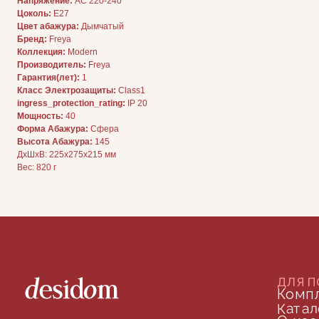
Напряжение:
AC 220-240
Цоколь:
E27
ДЛЯ ПОКУПАТЕЛЕЙ
Цвет абажура:
Дымчатый
Комплектация
Каталог
Бренд:
Freya
О нас
Коллекция:
Modern
Сотрудничество
Производитель:
Freya
Контакты
Гарантия(лет):
1
Класс Электрозащиты:
Class1
ingress_protection_rating:
IP 20
Мощность:
40
Форма Абажура:
Сфера
Высота Абажура:
145
ДxШxВ: 225x275x215 мм
Вес: 820 г
ДОКУМЕНТАЦИЯ
Публичная оферта
Политика конфиденциальности
+7 (905) 208-46-36
телефон для связи
arseniy@indom.design