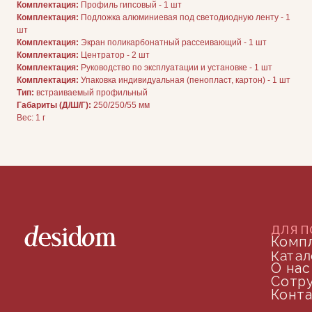
Каталог
Комплектация:
Профиль гипсовый - 1 шт
О нас
Комплектация:
Подложка алюминиевая под светодиодную ленту - 1
Сотрудничество
шт
Контакты
Комплектация:
Экран поликарбонатный рассеивающий - 1 шт
Комплектация:
Центратор - 2 шт
Комплектация:
Руководство по эксплуатации и установке - 1 шт
Комплектация:
Упаковка индивидуальная (пенопласт, картон) - 1 шт
Тип:
встраиваемый профильный
Габариты (Д/Ш/Г):
250/250/55 мм
Вес: 1 г
ДОКУМЕНТАЦИЯ
Публичная оферта
Политика конфиденциальности
+7 (905) 208-46-36
телефон для связи
arseniy@indom.design
почта для связи